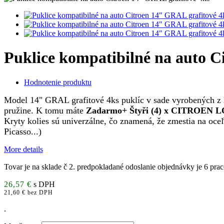
Puklice kompatibilné na auto C
Hodnotenie produktu
Model 14" GRAL grafitové 4ks puklíc v sade vyrobených z k
pružine. K tomu máte
Zadarmo+ Štyři (4) x CITROEN 
Kryty kolies sú univerzálne, čo znamená, že zmestia na oce
Picasso...)
More details
Tovar je na sklade č 2. predpokladané odoslanie objednávky je 6 pra
26,57 €
s DPH
21,60 € bez DPH
.