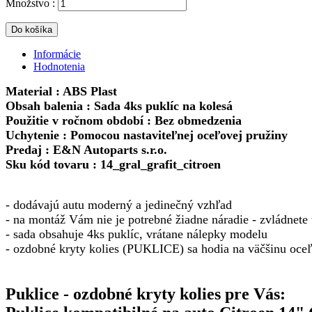
Množstvo :
Do košíka
Informácie
Hodnotenia
Material : ABS Plast
Obsah balenia : Sada 4ks puklíc na kolesá
Použitie v ročnom období : Bez obmedzenia
Uchytenie : Pomocou nastaviteľnej oceľovej pružiny
Predaj : E&N Autoparts s.r.o.
Sku kód tovaru : 14_gral_grafit_citroen
- dodávajú autu moderný a jedinečný vzhľad
- na montáž Vám nie je potrebné žiadne náradie - zvládnete 
-
sada obsahuje 4ks puklíc, vrátane nálepky modelu
- ozdobné kryty kolies (PUKLICE) sa hodia na väčšinu oce
Puklice - ozdobné kryty kolies pre Vás: