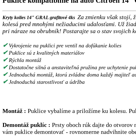
Puklice kompatibilné na auto Citroen 14"
Za zmienku však stojí, 
Kryty kolies 14" GRAL grafitové 4ks
kolesá pred mnohými nežiaducimi udalosťami. Už žiadn
pri náraze na obrubník! Postarajte sa o stav svojich k
✔
Vykrojenie na puklici pre ventil na dofúkanie kolies
✔
Puklice sú z kvalitných materiálov
✔
Rýchla montáž
✔
Dostatočne silná a anstaviteľná pružina pre uchytenie puk
✔
Jednoduchá montáž, ktorú zvládne doma každý majiteľ a
✔
Jednoduchá starostlivosť a údržba
Montáž :
Puklice vybalíme a priložíme ku kolesu. Pu
Demontáž puklíc :
Prsty oboch rúk dajte do otvorov n
vám puklice demontovať - rovnomerne nadvihnite obe č