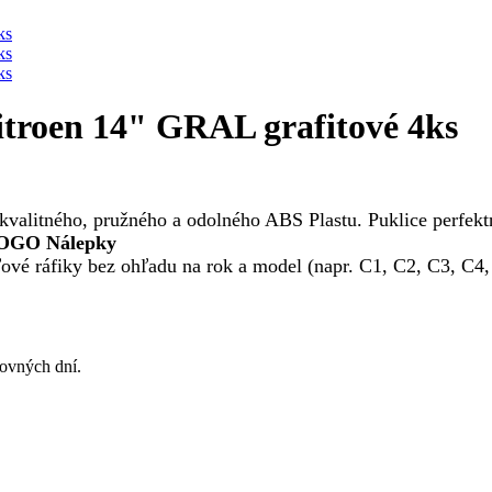
itroen 14" GRAL grafitové 4ks
valitného, pružného a odolného ABS Plastu. Puklice perfektn
LOGO Nálepky
ľové ráfiky bez ohľadu na rok a model (napr.
C1, C2, C3, C4,
covných dní.