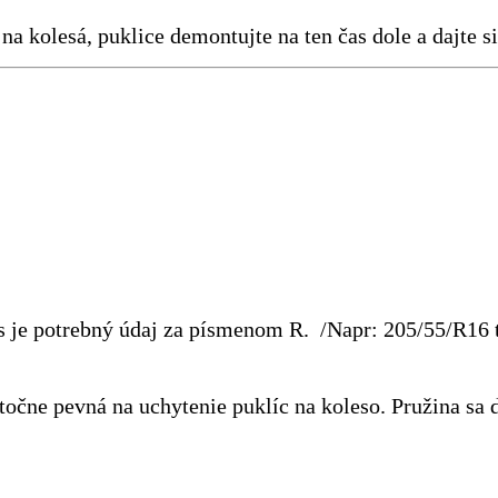
a kolesá, puklice demontujte na ten čas dole a dajte si 
ás je potrebný údaj za písmenom R. /Napr: 205/55/R16 
točne pevná na uchytenie puklíc na koleso. Pružina sa 