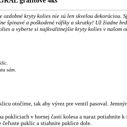
 GRAL grafitové 4ks
že ozdobné kryty kolies nie sú len skvelou dekoráciou.
e špinavé a poškodené ráfiky a skrutky! Už žiadne hrd
olies a vyberte si najkvalitnejšie kryty kolies v našom 
líc.
uta sám.
klicu otočíme, tak aby výrez pre ventil pasoval. Jemn
a pukliciach v hornej časti kolesa a naraz potiahnite k
eľuste puklíc a stiahnite puklice dole.