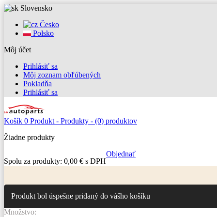
Slovensko
Česko
Polsko
Môj účet
Prihlásiť sa
Môj zoznam obľúbených
Pokladňa
Prihlásiť sa
Košík
0
Produkt -
Produkty -
(0) produktov
Žiadne produkty
Objednať
Spolu za produkty:
0,00 € s DPH
Produkt bol úspešne pridaný do vášho košíku
Množstvo: