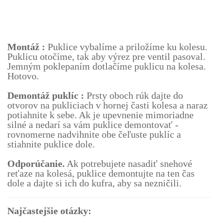
Montáž :
Puklice vybalíme a priložíme ku kolesu.
Puklicu otočíme, tak aby výrez pre ventil pasoval.
Jemným poklepaním dotlačíme puklicu na kolesa.
Hotovo.
Demontáž puklíc :
Prsty oboch rúk dajte do
otvorov na pukliciach v hornej časti kolesa a naraz
potiahnite k sebe. Ak je upevnenie mimoriadne
silné a nedarí sa vám puklice demontovať -
rovnomerne nadvihnite obe čeľuste puklíc a
stiahnite puklice dole.
Odporúčanie.
Ak potrebujete nasadiť snehové
reťaze na kolesá, puklice demontujte na ten čas
dole a dajte si ich do kufra, aby sa nezničili.
Najčastejšie otázky: