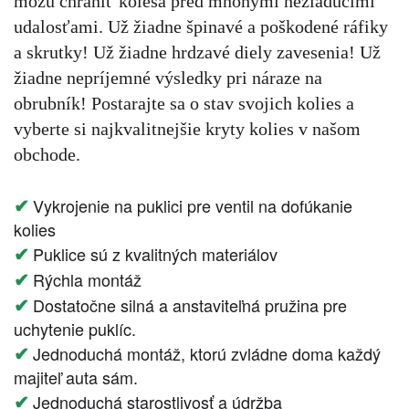
môžu chrániť kolesá pred mnohými nežiaducimi
udalosťami. Už žiadne špinavé a poškodené ráfiky
a skrutky! Už žiadne hrdzavé diely zavesenia! Už
žiadne nepríjemné výsledky pri náraze na
obrubník! Postarajte sa o stav svojich kolies a
vyberte si najkvalitnejšie kryty kolies v našom
obchode.
✔
Vykrojenie na puklici pre ventil na dofúkanie
kolies
✔
Puklice sú z kvalitných materiálov
✔
Rýchla montáž
✔
Dostatočne silná a anstaviteľná pružina pre
uchytenie puklíc.
✔
Jednoduchá montáž, ktorú zvládne doma každý
majiteľ auta sám.
✔
Jednoduchá starostlivosť a údržba