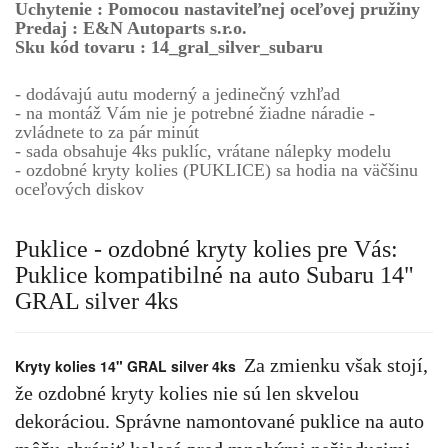
Uchytenie : Pomocou nastaviteľnej oceľovej pružiny
Predaj : E&N Autoparts s.r.o.
Sku kód tovaru : 14_gral_silver_subaru
- dodávajú autu moderný a jedinečný vzhľad
- na montáž Vám nie je potrebné žiadne náradie -
zvládnete to za pár minút
-
sada obsahuje 4ks puklíc, vrátane nálepky modelu
- ozdobné kryty kolies (PUKLICE) sa hodia na väčšinu
oceľových diskov
Puklice - ozdobné kryty kolies pre Vás:
Puklice kompatibilné na auto Subaru 14"
GRAL silver 4ks
Za zmienku však stojí,
Kryty kolies 14" GRAL silver 4ks
že ozdobné kryty kolies nie sú len skvelou
dekoráciou. Správne namontované puklice na auto