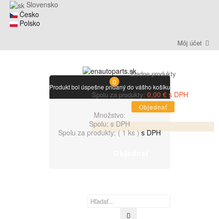
Slovensko
Česko
Polsko
Môj účet
Žiadne produkty
0
Produkt bol úspešne pridaný do vášho košíku
0,00 € s DPH
Spolu za produkty:
Objednať
Množstvo:
Spolu:
s DPH
Spolu za produkty: (
1 ks
)
s DPH
Objednať