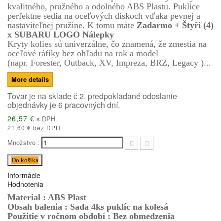
kvalitného, pružného a odolného ABS Plastu. Puklice
perfektne sedia na oceľových diskoch vďaka pevnej a
nastaviteľnej pružine. K tomu máte
Zadarmo + Štyři (4)
x SUBARU LOGO Nálepky
Kryty kolies sú univerzálne, čo znamená, že zmestia na
oceľové ráfiky bez ohľadu na rok a model
(napr.
Forester, Outback, XV, Impreza, BRZ, Legacy )
.
.
.
More details
Tovar je na sklade č 2. predpokladané odoslanie
objednávky je 6 pracovných dní.
26,57 €
s DPH
21,60 € bez DPH
Množstvo :
Do košíka
Informácie
Hodnotenia
Material : ABS Plast
Obsah balenia : Sada 4ks puklíc na kolesá
Použitie v ročnom období : Bez obmedzenia