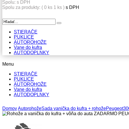
Spolu:
s DPH
Spolu za produkty: (
0
ks
1 ks
)
s DPH
STIERAČE
PUKLICE
AUTOROHOŽE
Vane do kufra
AUTODOPLNKY
Menu
STIERAČE
PUKLICE
AUTOROHOŽE
Vane do kufra
AUTODOPLNKY
Domov
Autorohože
Sada vanička do kufra + rohože
Peugeot
30