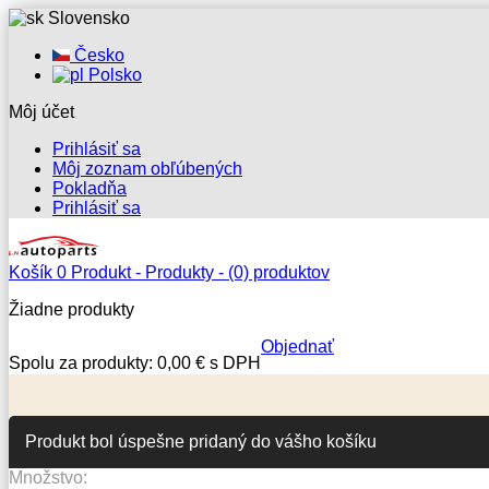
Slovensko
Česko
Polsko
Môj účet
Prihlásiť sa
Môj zoznam obľúbených
Pokladňa
Prihlásiť sa
Košík
0
Produkt -
Produkty -
(0) produktov
Žiadne produkty
Objednať
Spolu za produkty:
0,00 € s DPH
Produkt bol úspešne pridaný do vášho košíku
Množstvo: