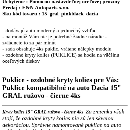
Uchytenie : Pomocou nastaviteľnej oceľovej pružiny
Predaj : E&N Autoparts s.r.o.
Sku kód tovaru : 15_gral_pinkblack_dacia
- dodávajú autu moderný a jedinečný vzhľad
- na montáž Vám nie je potrebné žiadne náradie -
zvládnete to za pár minút
-
sada obsahuje 4ks puklíc, vrátane nálepky modelu
- ozdobné kryty kolies (PUKLICE) sa hodia na väčšinu
oceľových diskov
Puklice - ozdobné kryty kolies pre Vás:
Puklice kompatibilné na auto Dacia 15"
GRAL ružovo - čierne 4ks
Za zmienku však
Kryty kolies 15" GRAL ružovo - čierne 4ks
stojí, že ozdobné kryty kolies nie sú len skvelou
dekoráciou. Správne namontované puklice na auto