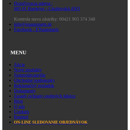
Doručovacia adresa :
085 01 Bardejov - Giraltovská 4505
Kontrola stavu zásielky: 00421 903 374 348
info@enautoparts.sk
Facebook - ENautoparts
MENU
Akcie
Nové produkty
Najpredávanejšie
Obchodné podmienky
Reklamačný poriadok
Dokumenty
Zasady ochrany osobných údajov
Blog
O nás
Cookies
Partneri
ON-LINE SLEDOVANIE OBJEDNÁVOK