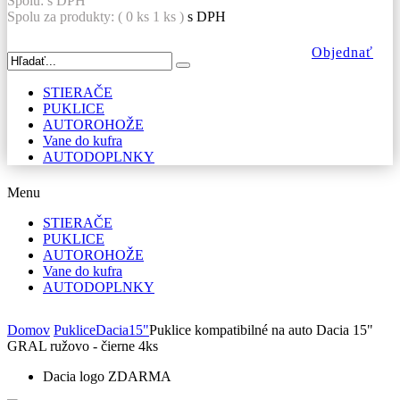
Spolu:
s DPH
Spolu za produkty: (
0
ks
1 ks
)
s DPH
Objednať
STIERAČE
PUKLICE
AUTOROHOŽE
Vane do kufra
AUTODOPLNKY
Menu
STIERAČE
PUKLICE
AUTOROHOŽE
Vane do kufra
AUTODOPLNKY
Domov
Puklice
Dacia
15"
Puklice kompatibilné na auto Dacia 15"
GRAL ružovo - čierne 4ks
Dacia logo ZDARMA