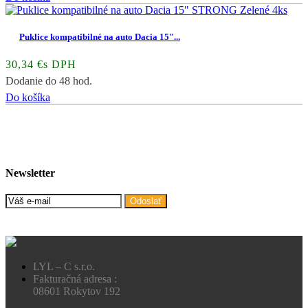
Puklice kompatibilné na auto Dacia 15"...
30,34 €s DPH
Dodanie do 48 hod.
Do košíka
Newsletter
Odoslať
LYL – C s.r.o.
Fakturačná adresa :
08601 Rokytov 192