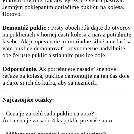
Jemným poklepaním dotlačíme puklicu na kolesa.
Hotovo.
Demontáž puklíc :
Prsty oboch rúk dajte do otvorov
na pukliciach v hornej časti kolesa a naraz potiahnite
k sebe. Ak je upevnenie mimoriadne silné a nedarí sa
vám puklice demontovať - rovnomerne nadvihnite
obe čeľuste puklíc a stiahnite puklice dole.
Odporúčanie.
Ak potrebujete nasadiť snehové
reťaze na kolesá, puklice demontujte na ten čas dole
a dajte si ich do kufra, aby sa nezničili.
Najčastejšie otázky:
- Cena je za celú sadu puklic na auto?
Áno cena je za sadu 4 ks puklíc pre vaše auto.
- Môžem mať nasadené puklice aj v zime?