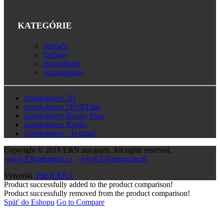
KATEGÓRIE
Stierače
Držiaky
Autorohože
Autodoplnky
Autokoberce 3D
Autokoberce SPARTline
Autokoberce Rezaw Plast
Autokoberce Rigum
Autokoberce - Textilné
Copyright © 2018
E&N autoparts
. All rights reserved.
www.ENautoparts.cz
www.ENautoparts.pl
Vytvorila
[BE]CREA
Product successfully added to the product comparison!
Product successfully removed from the product comparison!
Späť do Eshopu
Go to Compare