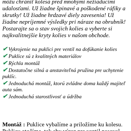
môžu chrániť kolesá pred mnohými nežiaducimi
udalosťami. Už žiadne špinavé a poškodené ráfiky a
skrutky! Už žiadne hrdzavé diely zavesenia! Už
žiadne nepríjemné výsledky pri náraze na obrubník!
Postarajte sa o stav svojich kolies a vyberte si
najkvalitnejšie kryty kolies v našom obchode.
✔
Vykrojenie na puklici pre ventil na dofúkanie kolies
✔
Puklice sú z kvalitných materiálov
✔
Rýchla montáž
✔
Dostatočne silná a anstaviteľná pružina pre uchytenie
puklíc.
✔
Jednoduchá montáž, ktorú zvládne doma každý majiteľ
auta sám.
✔
Jednoduchá starostlivosť a údržba
Montáž :
Puklice vybalíme a priložíme ku kolesu.
Puklicu otočíme, tak aby výrez pre ventil pasoval.