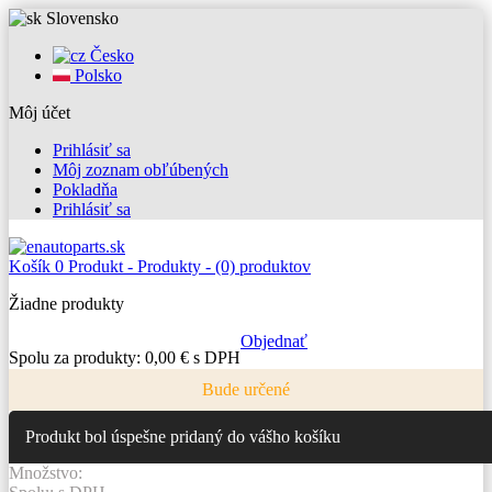
Slovensko
Česko
Polsko
Môj účet
Prihlásiť sa
Môj zoznam obľúbených
Pokladňa
Prihlásiť sa
Košík
0
Produkt -
Produkty -
(0) produktov
Žiadne produkty
Objednať
Spolu za produkty:
0,00 € s DPH
Bude určené
Produkt bol úspešne pridaný do vášho košíku
Množstvo: