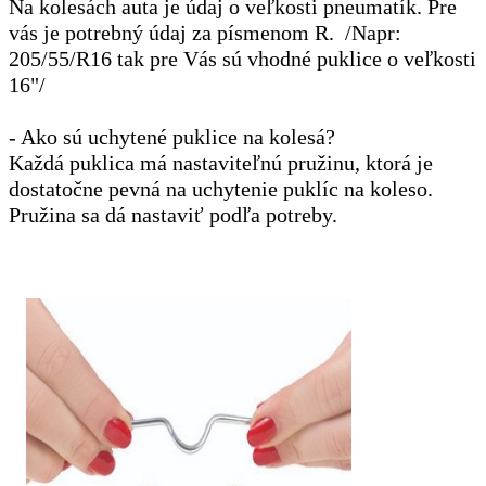
Na kolesách auta je údaj o veľkosti pneumatík. Pre
vás je potrebný údaj za písmenom R. /Napr:
205/55/R16 tak pre Vás sú vhodné puklice o veľkosti
16"/
- Ako sú uchytené puklice na kolesá?
Každá puklica má nastaviteľnú pružinu, ktorá je
dostatočne pevná na uchytenie puklíc na koleso.
Pružina sa dá nastaviť podľa potreby.