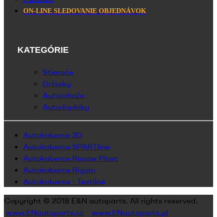
ON-LINE SLEDOVANIE OBJEDNÁVOK
KATEGÓRIE
Stierače
Držiaky
Autorohože
Autodoplnky
Autokoberce 3D
Autokoberce SPARTline
Autokoberce Rezaw Plast
Autokoberce Rigum
Autokoberce - Textilné
Copyright © 2018
E&N autoparts
. All rights reserved.
www.ENautoparts.cz
www.ENautoparts.pl