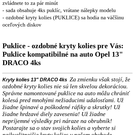
zvládnete to za pár minút
-
sada obsahuje 4ks puklíc, vrátane nálepky modelu
- ozdobné kryty kolies (PUKLICE) sa hodia na väčšinu
oceľových diskov
Puklice - ozdobné kryty kolies pre Vás:
Puklice kompatibilné na auto Opel 13"
DRACO 4ks
Za zmienku však stojí, že
Kryty kolies 13" DRACO 4ks
ozdobné kryty kolies nie sú len skvelou dekoráciou.
Správne namontované puklice na auto môžu chrániť
kolesá pred mnohými nežiaducimi udalosťami. Už
žiadne špinavé a poškodené ráfiky a skrutky! Už
žiadne hrdzavé diely zavesenia! Už žiadne
nepríjemné výsledky pri náraze na obrubník!
Postarajte sa o stav svojich kolies a vyberte si
najkvalitnejšie kryty kolies v našom obchode.