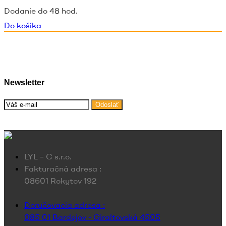
Dodanie do 48 hod.
Do košíka
Newsletter
Odoslať
LYL – C s.r.o.
Fakturačná adresa :
08601 Rokytov 192
Doručovacia adresa :
085 01 Bardejov - Giraltovská 4505