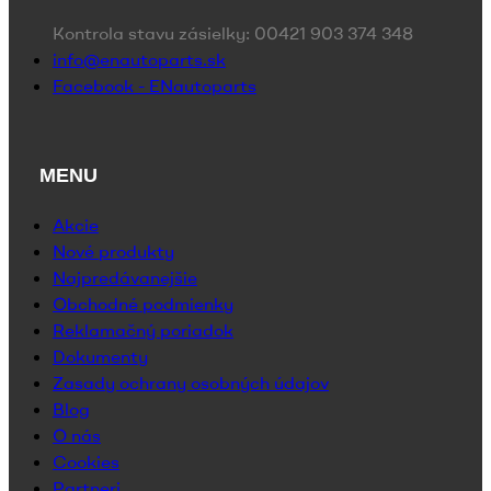
Kontrola stavu zásielky: 00421 903 374 348
info@enautoparts.sk
Facebook - ENautoparts
MENU
Akcie
Nové produkty
Najpredávanejšie
Obchodné podmienky
Reklamačný poriadok
Dokumenty
Zasady ochrany osobných údajov
Blog
O nás
Cookies
Partneri