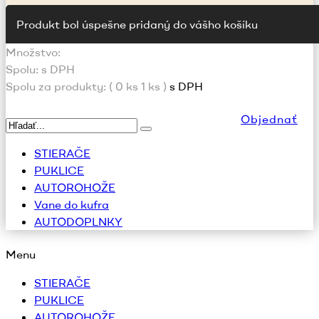
Produkt bol úspešne pridaný do vášho košíku
Množstvo:
Spolu:
s DPH
Spolu za produkty: (
0
ks
1 ks
)
s DPH
Objednať
STIERAČE
PUKLICE
AUTOROHOŽE
Vane do kufra
AUTODOPLNKY
Menu
STIERAČE
PUKLICE
AUTOROHOŽE