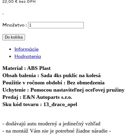
22,00 € bez DPH
.
Množstvo :
Do košíka
Informácie
Hodnotenia
Material : ABS Plast
Obsah balenia : Sada 4ks puklíc na kolesá
Použitie v ročnom období : Bez obmedzenia
Uchytenie : Pomocou nastaviteľnej oceľovej pružiny
Predaj : E&N Autoparts s.r.o.
Sku kód tovaru : 13_draco_opel
- dodávajú autu moderný a jedinečný vzhľad
- na montáž Vám nie je potrebné žiadne náradie -