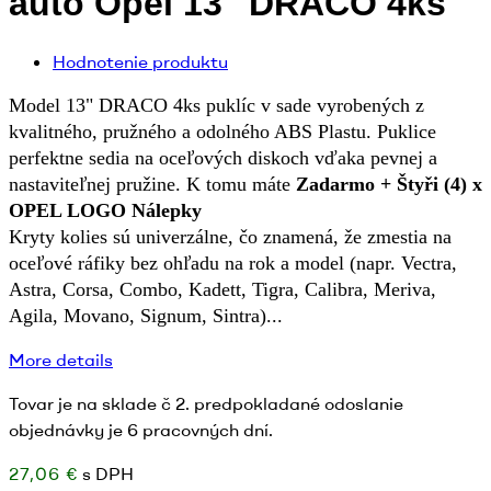
auto Opel 13" DRACO 4ks
Hodnotenie produktu
Model 13" DRACO 4ks puklíc v sade vyrobených z
kvalitného, pružného a odolného ABS Plastu. Puklice
perfektne sedia na oceľových diskoch vďaka pevnej a
nastaviteľnej pružine. K tomu máte
Zadarmo + Štyři (4) x
OPEL LOGO Nálepky
Kryty kolies sú univerzálne, čo znamená, že zmestia na
oceľové ráfiky bez ohľadu na rok a model (napr.
Vectra,
Astra, Corsa, Combo, Kadett, Tigra, Calibra, Meriva,
Agila, Movano, Signum, Sintra)
.
.
.
More details
Tovar je na sklade č 2. predpokladané odoslanie
objednávky je 6 pracovných dní.
27,06 €
s DPH