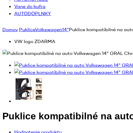
Vane do kufra
AUTODOPLNKY
Domov
Puklice
Volkswagen
14"
Puklice kompatibilné na aut
VW logo ZDARMA
Puklice kompatibilné na au
Hodnotenie produktu