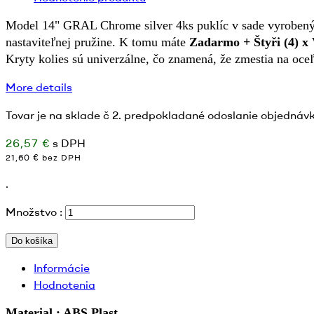
Model 14" GRAL Chrome silver 4ks puklíc v sade vyrobenýc
nastaviteľnej pružine. K tomu máte
Zadarmo + Štyři (4
Kryty kolies sú univerzálne, čo znamená, že zmestia na oce
More details
Tovar je na sklade č 2. predpokladané odoslanie objednávk
26,57 €
s DPH
21,60 € bez DPH
.
Množstvo :
Do košíka
Informácie
Hodnotenia
Material : ABS Plast