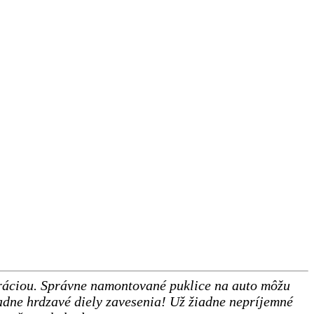
koráciou. Správne namontované puklice na auto môžu
adne hrdzavé diely zavesenia! Už žiadne nepríjemné