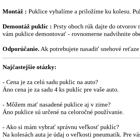
Montáž :
Puklice vybalíme a priložíme ku kolesu. Pu
Demontáž puklíc :
Prsty oboch rúk dajte do otvorov n
vám puklice demontovať - rovnomerne nadvihnite obe č
Odporúčanie.
Ak potrebujete nasadiť snehové reťaze n
Najčastejšie otázky:
- Cena je za celú sadu puklic na auto?
Áno cena je za sadu 4 ks puklíc pre vaše auto.
- Môžem mať nasadené puklice aj v zime?
Áno puklice sú určené na celoročné používanie.
- Ako si mám vybrať správnu veľkosť puklíc?
Na kolesách auta je údaj o veľkosti pneumatík. Pre v