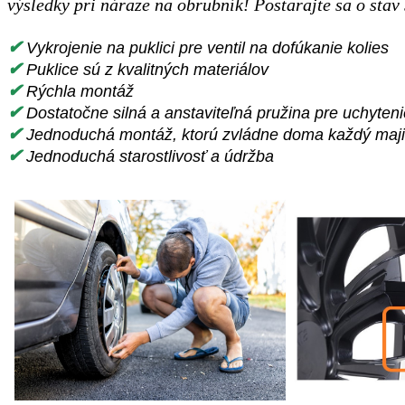
výsledky pri náraze na obrubník! Postarajte sa o stav 
✔
Vykrojenie na puklici pre ventil na dofúkanie kolies
✔
Puklice sú z kvalitných materiálov
✔
Rýchla montáž
✔
Dostatočne silná a anstaviteľná pružina pre uchyteni
✔
Jednoduchá montáž, ktorú zvládne doma každý maji
✔
Jednoduchá starostlivosť a údržba