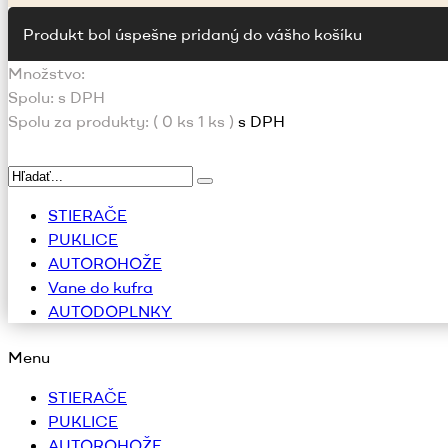
Produkt bol úspešne pridaný do vášho košíku
Množstvo:
Spolu:
s DPH
Spolu za produkty: (
0
ks
1 ks
)
s DPH
STIERAČE
PUKLICE
AUTOROHOŽE
Vane do kufra
AUTODOPLNKY
Menu
STIERAČE
PUKLICE
AUTOROHOŽE