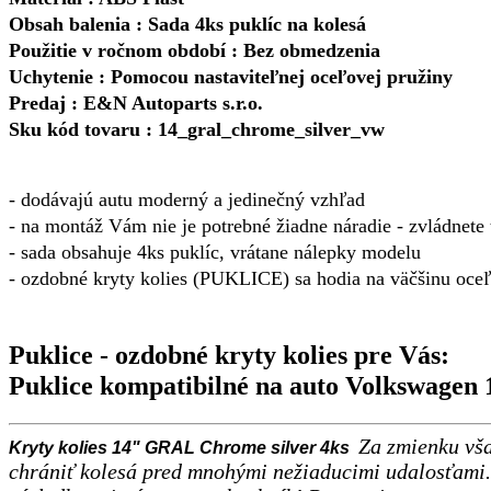
Obsah balenia : Sada 4ks puklíc na kolesá
Použitie v ročnom období : Bez obmedzenia
Uchytenie : Pomocou nastaviteľnej oceľovej pružiny
Predaj : E&N Autoparts s.r.o.
Sku kód tovaru : 14_gral_chrome_silver_vw
- dodávajú autu moderný a jedinečný vzhľad
- na montáž Vám nie je potrebné žiadne náradie - zvládnete 
-
sada obsahuje 4ks puklíc, vrátane nálepky modelu
- ozdobné kryty kolies (PUKLICE) sa hodia na väčšinu oce
Puklice - ozdobné kryty kolies pre Vás:
Puklice kompatibilné na auto Volkswagen
Za zmienku vša
Kryty kolies 14" GRAL Chrome silver 4ks
chrániť kolesá pred mnohými nežiaducimi udalosťami. 