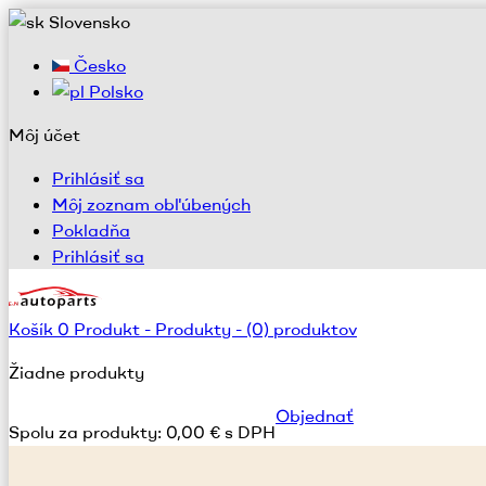
Slovensko
Česko
Polsko
Môj účet
Prihlásiť sa
Môj zoznam obľúbených
Pokladňa
Prihlásiť sa
Košík
0
Produkt -
Produkty -
(0) produktov
Žiadne produkty
Objednať
Spolu za produkty:
0,00 € s DPH