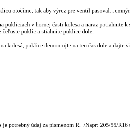
klicu otočíme, tak aby výrez pre ventil pasoval. Jemn
a pukliciach v hornej časti kolesa a naraz potiahnite k
eľuste puklíc a stiahnite puklice dole.
a kolesá, puklice demontujte na ten čas dole a dajte si 
ás je potrebný údaj za písmenom R. /Napr: 205/55/R16 