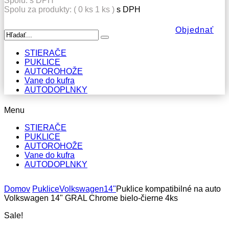
Spolu:
s DPH
Spolu za produkty: (
0
ks
1 ks
)
s DPH
Objednať
STIERAČE
PUKLICE
AUTOROHOŽE
Vane do kufra
AUTODOPLNKY
Menu
STIERAČE
PUKLICE
AUTOROHOŽE
Vane do kufra
AUTODOPLNKY
Domov
Puklice
Volkswagen
14"
Puklice kompatibilné na auto
Volkswagen 14" GRAL Chrome bielo-čierne 4ks
Sale!