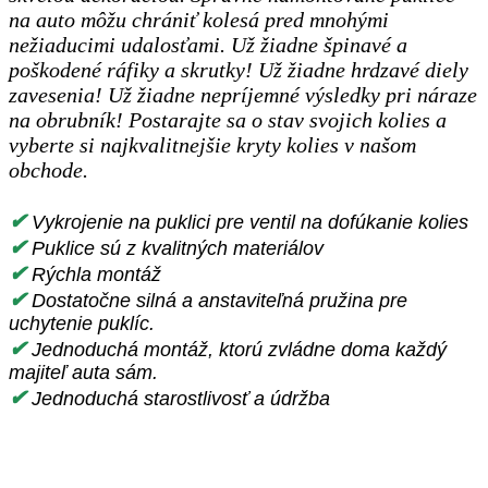
na auto môžu chrániť kolesá pred mnohými
nežiaducimi udalosťami. Už žiadne špinavé a
poškodené ráfiky a skrutky! Už žiadne hrdzavé diely
zavesenia! Už žiadne nepríjemné výsledky pri náraze
na obrubník! Postarajte sa o stav svojich kolies a
vyberte si najkvalitnejšie kryty kolies v našom
obchode.
✔
Vykrojenie na puklici pre ventil na dofúkanie kolies
✔
Puklice sú z kvalitných materiálov
✔
Rýchla montáž
✔
Dostatočne silná a anstaviteľná pružina pre
uchytenie puklíc.
✔
Jednoduchá montáž, ktorú zvládne doma každý
majiteľ auta sám.
✔
Jednoduchá starostlivosť a údržba