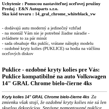
Uchytenie : Pomocou nastaviteľnej oceľovej pružiny
Predaj : E&N Autoparts s.r.o.
Sku kód tovaru : 14_gral_chrome_whiteblack_vw
- dodávajú autu moderný a jedinečný vzhľad
- na montáž Vám nie je potrebné žiadne náradie -
zvládnete to za pár minút
-
sada obsahuje 4ks puklíc, vrátane nálepky modelu
- ozdobné kryty kolies (PUKLICE) sa hodia na väčšinu
oceľových diskov
Puklice - ozdobné kryty kolies pre Vás:
Puklice kompatibilné na auto Volkswagen
14" GRAL Chrome bielo-čierne 4ks
Za
Kryty kolies 14" GRAL Chrome bielo-čierne 4ks
zmienku však stojí, že ozdobné kryty kolies nie sú len
skvelou dekoráciou. Správne namontované puklice