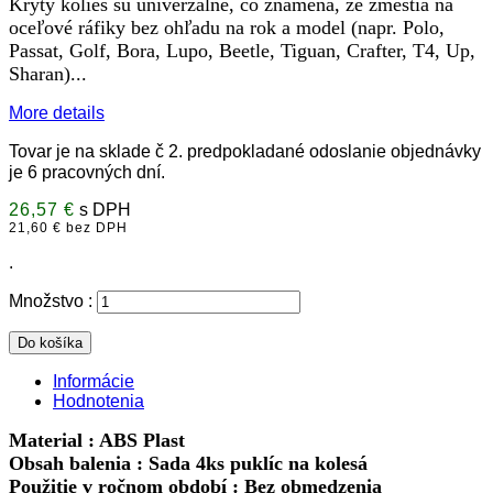
Kryty kolies sú univerzálne, čo znamená, že zmestia na
oceľové ráfiky bez ohľadu na rok a model (napr.
Polo,
Passat, Golf, Bora, Lupo, Beetle, Tiguan, Crafter, T4, Up,
Sharan)
.
.
.
More details
Tovar je na sklade č 2. predpokladané odoslanie objednávky
je 6 pracovných dní.
26,57 €
s DPH
21,60 € bez DPH
.
Množstvo :
Do košíka
Informácie
Hodnotenia
Material : ABS Plast
Obsah balenia : Sada 4ks puklíc na kolesá
Použitie v ročnom období : Bez obmedzenia