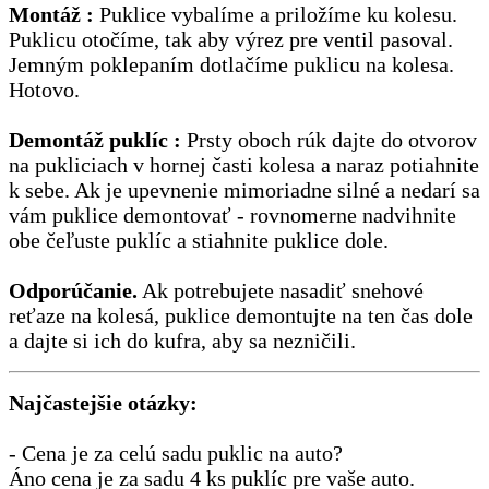
Montáž :
Puklice vybalíme a priložíme ku kolesu.
Puklicu otočíme, tak aby výrez pre ventil pasoval.
Jemným poklepaním dotlačíme puklicu na kolesa.
Hotovo.
Demontáž puklíc :
Prsty oboch rúk dajte do otvorov
na pukliciach v hornej časti kolesa a naraz potiahnite
k sebe. Ak je upevnenie mimoriadne silné a nedarí sa
vám puklice demontovať - rovnomerne nadvihnite
obe čeľuste puklíc a stiahnite puklice dole.
Odporúčanie.
Ak potrebujete nasadiť snehové
reťaze na kolesá, puklice demontujte na ten čas dole
a dajte si ich do kufra, aby sa nezničili.
Najčastejšie otázky:
- Cena je za celú sadu puklic na auto?
Áno cena je za sadu 4 ks puklíc pre vaše auto.