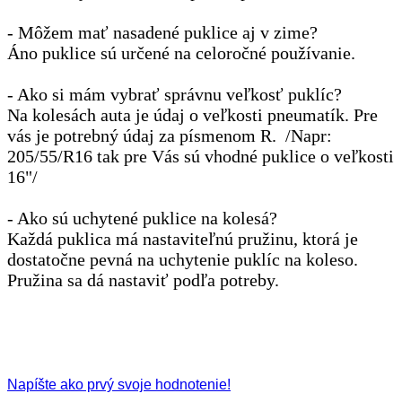
- Môžem mať nasadené puklice aj v zime?
Áno puklice sú určené na celoročné používanie.
- Ako si mám vybrať správnu veľkosť puklíc?
Na kolesách auta je údaj o veľkosti pneumatík. Pre
vás je potrebný údaj za písmenom R. /Napr:
205/55/R16 tak pre Vás sú vhodné puklice o veľkosti
16"/
- Ako sú uchytené puklice na kolesá?
Každá puklica má nastaviteľnú pružinu, ktorá je
dostatočne pevná na uchytenie puklíc na koleso.
Pružina sa dá nastaviť podľa potreby.
Napíšte ako prvý svoje hodnotenie!