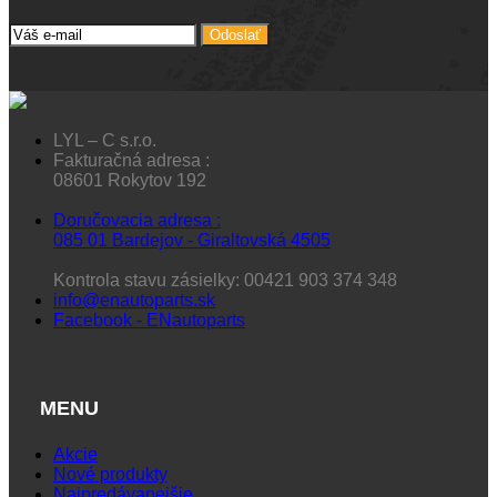
Odoslať
LYL – C s.r.o.
Fakturačná adresa :
08601 Rokytov 192
Doručovacia adresa :
085 01 Bardejov - Giraltovská 4505
Kontrola stavu zásielky: 00421 903 374 348
info@enautoparts.sk
Facebook - ENautoparts
MENU
Akcie
Nové produkty
Najpredávanejšie