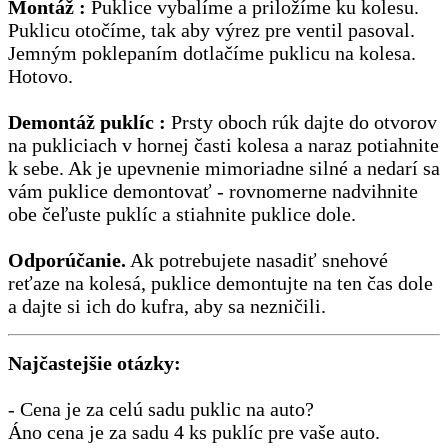
Montáž :
Puklice vybalíme a priložíme ku kolesu.
Puklicu otočíme, tak aby výrez pre ventil pasoval.
Jemným poklepaním dotlačíme puklicu na kolesa.
Hotovo.
Demontáž puklíc :
Prsty oboch rúk dajte do otvorov
na pukliciach v hornej časti kolesa a naraz potiahnite
k sebe. Ak je upevnenie mimoriadne silné a nedarí sa
vám puklice demontovať - rovnomerne nadvihnite
obe čeľuste puklíc a stiahnite puklice dole.
Odporúčanie.
Ak potrebujete nasadiť snehové
reťaze na kolesá, puklice demontujte na ten čas dole
a dajte si ich do kufra, aby sa nezničili.
Najčastejšie otázky:
- Cena je za celú sadu puklic na auto?
Áno cena je za sadu 4 ks puklíc pre vaše auto.