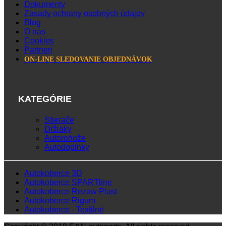
Dokumenty
Zasady ochrany osobných údajov
Blog
O nás
Cookies
Partneri
ON-LINE SLEDOVANIE OBJEDNÁVOK
KATEGÓRIE
Stierače
Držiaky
Autorohože
Autodoplnky
Autokoberce 3D
Autokoberce SPARTline
Autokoberce Rezaw Plast
Autokoberce Rigum
Autokoberce - Textilné