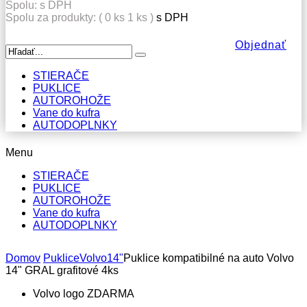
Spolu:
s DPH
Spolu za produkty: (
0
ks
1 ks
)
s DPH
Objednať
STIERAČE
PUKLICE
AUTOROHOŽE
Vane do kufra
AUTODOPLNKY
Menu
STIERAČE
PUKLICE
AUTOROHOŽE
Vane do kufra
AUTODOPLNKY
Domov
Puklice
Volvo
14"
Puklice kompatibilné na auto Volvo
14" GRAL grafitové 4ks
Volvo logo ZDARMA