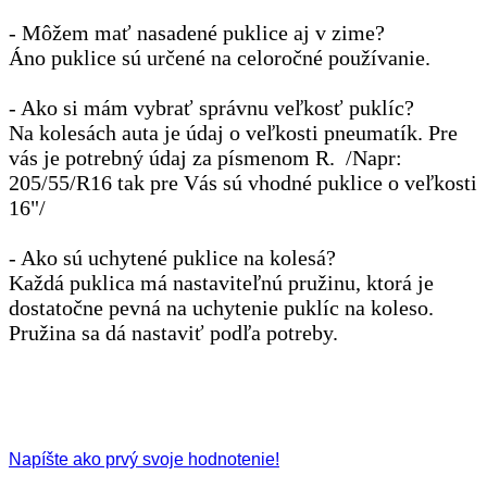
- Môžem mať nasadené puklice aj v zime?
Áno puklice sú určené na celoročné používanie.
- Ako si mám vybrať správnu veľkosť puklíc?
Na kolesách auta je údaj o veľkosti pneumatík. Pre
vás je potrebný údaj za písmenom R. /Napr:
205/55/R16 tak pre Vás sú vhodné puklice o veľkosti
16"/
- Ako sú uchytené puklice na kolesá?
Každá puklica má nastaviteľnú pružinu, ktorá je
dostatočne pevná na uchytenie puklíc na koleso.
Pružina sa dá nastaviť podľa potreby.
Napíšte ako prvý svoje hodnotenie!