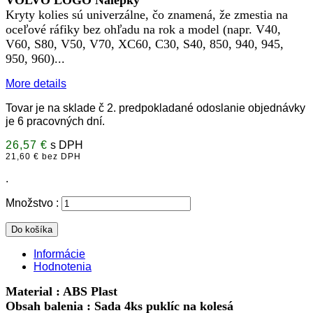
Kryty kolies sú univerzálne, čo znamená, že zmestia na
oceľové ráfiky bez ohľadu na rok a model (napr.
V40,
V60, S80, V50, V70, XC60, C30, S40, 850, 940, 945,
950, 960)
.
.
.
More details
Tovar je na sklade č 2. predpokladané odoslanie objednávky
je 6 pracovných dní.
26,57 €
s DPH
21,60 € bez DPH
.
Množstvo :
Do košíka
Informácie
Hodnotenia
Material : ABS Plast
Obsah balenia : Sada 4ks puklíc na kolesá