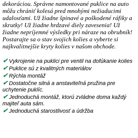
dekoráciou. Správne namontované puklice na auto
môžu chrániť kolesá pred mnohými nežiaducimi
udalosťami. Už žiadne špinavé a poškodené ráfiky a
skrutky! Už žiadne hrdzavé diely zavesenia! Už
žiadne nepríjemné výsledky pri náraze na obrubník!
Postarajte sa o stav svojich kolies a vyberte si
najkvalitnejšie kryty kolies v našom obchode.
✔
Vykrojenie na puklici pre ventil na dofúkanie kolies
✔
Puklice sú z kvalitných materiálov
✔
Rýchla montáž
✔
Dostatočne silná a anstaviteľná pružina pre
uchytenie puklíc.
✔
Jednoduchá montáž, ktorú zvládne doma každý
majiteľ auta sám.
✔
Jednoduchá starostlivosť a údržba