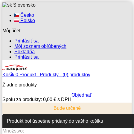
Slovensko
Česko
Polsko
Môj účet
Prihlásiť sa
Môj zoznam obľúbených
Pokladňa
Prihlásiť sa
Košík
0
Produkt -
Produkty -
(0) produktov
Žiadne produkty
Objednať
Spolu za produkty:
0,00 € s DPH
Bude určené
Produkt bol úspešne pridaný do vášho košíku
Množstvo: