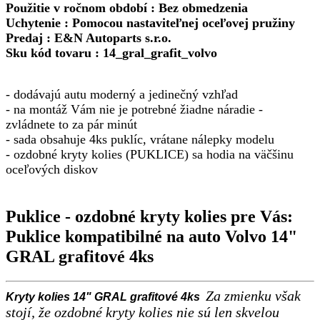
Použitie v ročnom období : Bez obmedzenia
Uchytenie : Pomocou nastaviteľnej oceľovej pružiny
Predaj : E&N Autoparts s.r.o.
Sku kód tovaru : 14_gral_grafit_volvo
- dodávajú autu moderný a jedinečný vzhľad
- na montáž Vám nie je potrebné žiadne náradie -
zvládnete to za pár minút
-
sada obsahuje 4ks puklíc, vrátane nálepky modelu
- ozdobné kryty kolies (PUKLICE) sa hodia na väčšinu
oceľových diskov
Puklice - ozdobné kryty kolies pre Vás:
Puklice kompatibilné na auto Volvo 14"
GRAL grafitové 4ks
Za zmienku však
Kryty kolies 14" GRAL grafitové 4ks
stojí, že ozdobné kryty kolies nie sú len skvelou