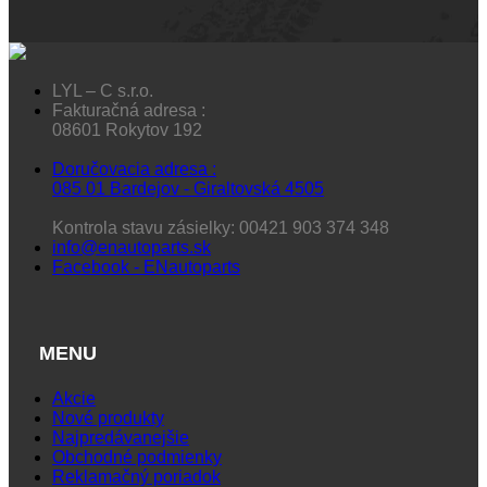
LYL – C s.r.o.
Fakturačná adresa :
08601 Rokytov 192
Doručovacia adresa :
085 01 Bardejov - Giraltovská 4505
Kontrola stavu zásielky: 00421 903 374 348
info@enautoparts.sk
Facebook - ENautoparts
MENU
Akcie
Nové produkty
Najpredávanejšie
Obchodné podmienky
Reklamačný poriadok