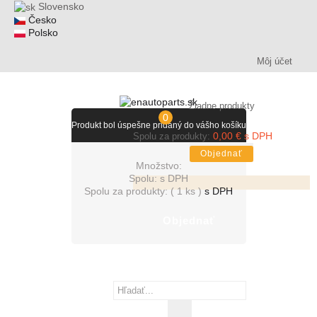
Slovensko
Česko
Polsko
Môj účet
Žiadne produkty
0
Produkt bol úspešne pridaný do vášho košíku
0,00 € s DPH
Spolu za produkty:
Objednať
Množstvo:
Spolu:
s DPH
Spolu za produkty: (
1 ks
)
s DPH
Objednať