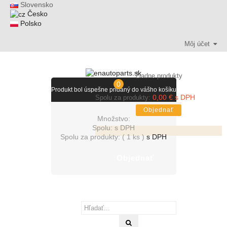
Slovensko
Česko
Polsko
Môj účet
Žiadne produkty
0
Produkt bol úspešne pridaný do vášho košíku
0,00 € s DPH
Spolu za produkty:
Objednať
Množstvo:
Spolu:
s DPH
Spolu za produkty: (
1 ks
)
s DPH
Objednať