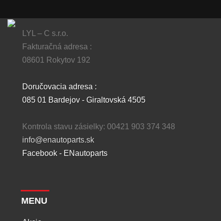
LYL – C s.r.o.
Fakturačná adresa :
08601 Rokytov 192
Doručovacia adresa :
085 01 Bardejov - Giraltovská 4505
Kontrola stavu zásielky: 00421 903 374 348
info@enautoparts.sk
Facebook - ENautoparts
MENU