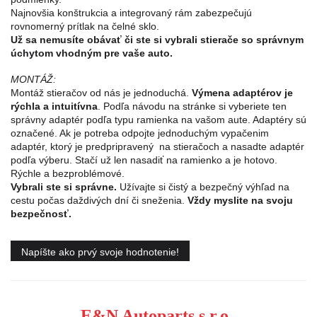
Najnovšia konštrukcia a integrovaný rám zabezpečujú
rovnomerný prítlak na čelné sklo.
Už sa nemusíte obávať či ste si vybrali stierače so správnym
úchytom vhodným pre vaše auto.
MONTÁŽ:
Montáž stieračov od nás je jednoduchá.
Výmena adaptérov je
rýchla a intuitívna
. Podľa návodu na stránke si vyberiete ten
správny adaptér podľa typu ramienka na vašom aute. Adaptéry sú
označené. Ak je potreba odpojte jednoduchým vypačenim
adaptér, ktorý je predpripravený na stieračoch a nasadte adaptér
podľa výberu. Stačí už len nasadiť na ramienko a je hotovo.
Rýchle a bezproblémové.
Vybrali ste si správne.
Užívajte si čistý a bezpečný výhľad na
cestu počas daždivých dní či sneženia.
Vždy myslite na svoju
bezpečnosť.
Napíšte ako prvý svoje hodnotenie!
E&N Autoparts s.r.o.