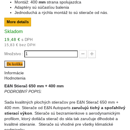
Montáž:
400
mm
strana spolujazdca
Adaptéry sú súčasťou balenia
Jednoduchá a rýchla montáž to sú stierače od nás.
More details
Skladom
19,48 €
s DPH
15,83 € bez DPH
Množstvo :
Do košíka
Informácie
Hodnotenia
E&N Stierač 650 mm + 400 mm
PODROBNÝ POPIS:
Sada kvalitných plochých stieračov pre
E&N Stierač 650 mm +
400 mm
. Stierače od E&N Autoparts
zaručujú tichý a spoľahlivý
stierací
výkon
. Stierače sú bezramienkove s aerodynamickým
profilom, ktorý dotláča stierač do skla tak zaručuje dlhodobé a
kvalitné stieranie. Stierače sú vhodné pre všetky klimatické
podmienky.