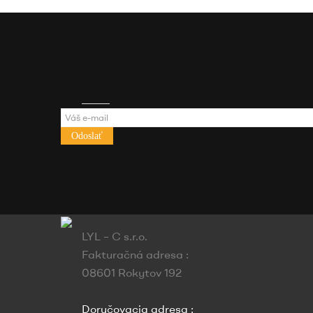
Odoslať
LYL – C s.r.o.
Fakturačná adresa :
08601 Rokytov 192
Doručovacia adresa :