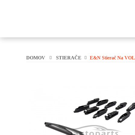
DOMOV
STIERAČE
E&N Stierač Na VO