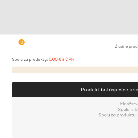
0
Žiadne pro
0,00 € s DPH
Spolu za produkty:
Produkt bol úspešne pri
Množstv
Spolu:
s 
Spolu za produkty: 