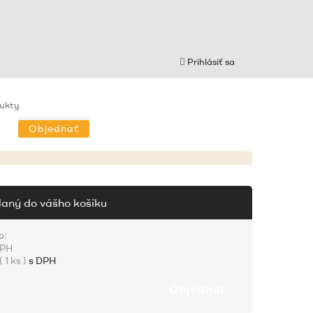
Prihlásiť sa
dukty
Objednať
daný do vášho košíku
o:
DPH
(
1 ks
)
s DPH
Objednať