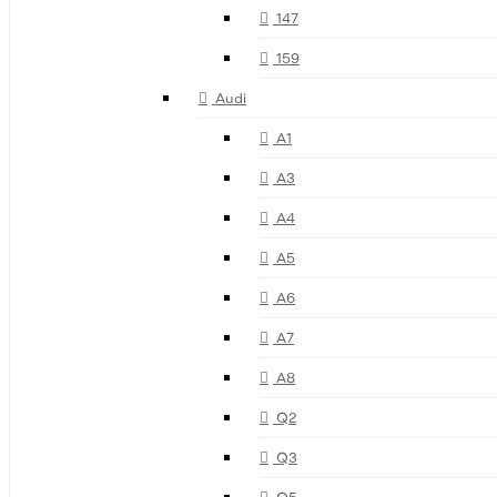
147
159
Audi
A1
A3
A4
A5
A6
A7
A8
Q2
Q3
Q5