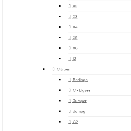
X2
X3
X4
X5
X6
I3
Citroen
Berlingo
C - Elysee
Jumper
Jumpy
C2