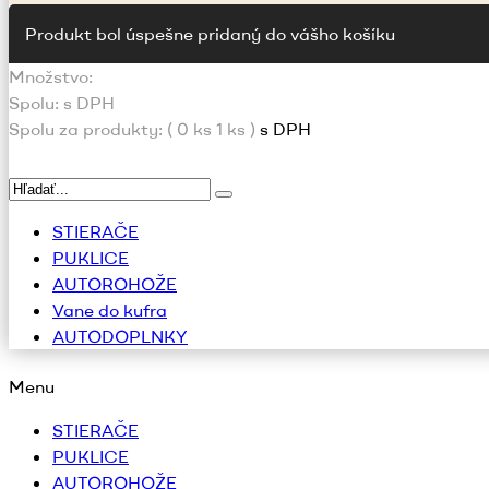
Produkt bol úspešne pridaný do vášho košíku
Množstvo:
Spolu:
s DPH
Spolu za produkty: (
0
ks
1 ks
)
s DPH
STIERAČE
PUKLICE
AUTOROHOŽE
Vane do kufra
AUTODOPLNKY
Menu
STIERAČE
PUKLICE
AUTOROHOŽE