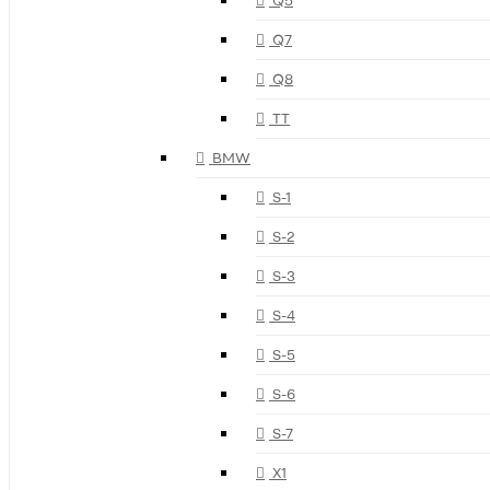
Q7
Q8
TT
BMW
S-1
S-2
S-3
S-4
S-5
S-6
S-7
X1