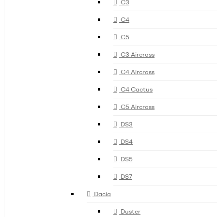
C3
C4
C5
C3 Aircross
C4 Aircross
C4 Cactus
C5 Aircross
DS3
DS4
DS5
DS7
Dacia
Duster