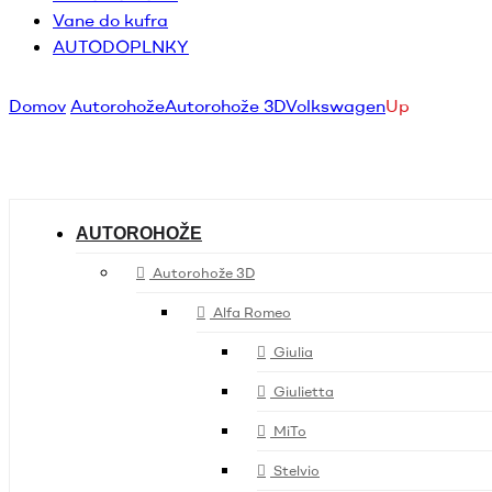
Vane do kufra
AUTODOPLNKY
Domov
Autorohože
Autorohože 3D
Volkswagen
Up
AUTOROHOŽE
Autorohože 3D
Alfa Romeo
Giulia
Giulietta
MiTo
Stelvio