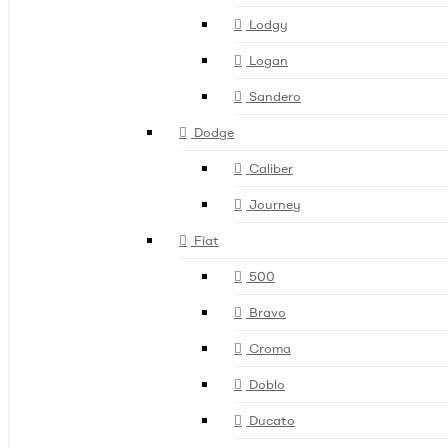
Lodgy
Logan
Sandero
Dodge
Caliber
Journey
Fiat
500
Bravo
Croma
Doblo
Ducato