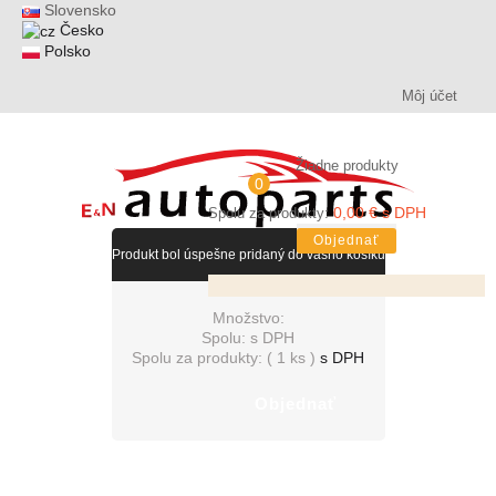
Slovensko
Česko
Polsko
Môj účet
Žiadne produkty
0
0,00 € s DPH
Spolu za produkty:
Objednať
Produkt bol úspešne pridaný do vášho košíku
Množstvo:
Spolu:
s DPH
Spolu za produkty: (
1 ks
)
s DPH
Objednať