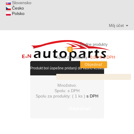
Slovensko
Česko
Polsko
Môj účet
Žiadne produkty
0
0,00 € s DPH
Spolu za produkty:
Objednať
Produkt bol úspešne pridaný do vášho košíku
Množstvo:
Spolu:
s DPH
Spolu za produkty: (
1 ks
)
s DPH
Objednať