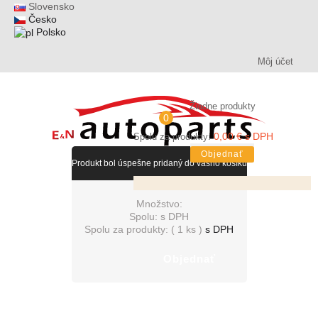
Slovensko
Česko
Polsko
Môj účet
Žiadne produkty
0
0,00 € s DPH
Spolu za produkty:
Objednať
Produkt bol úspešne pridaný do vášho košíku
Množstvo:
Spolu:
s DPH
Spolu za produkty: (
1 ks
)
s DPH
Objednať