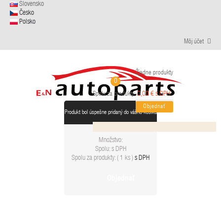
Slovensko
Česko
Polsko
Môj účet
Žiadne produkty
0
0,00 € s DPH
Spolu za produkty:
Objednať
Produkt bol úspešne pridaný do vášho košíku
Množstvo:
Spolu:
s DPH
Spolu za produkty: (
1 ks
)
s DPH
Objednať